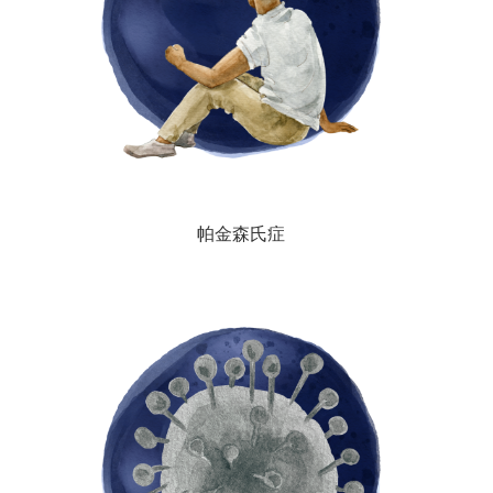
帕金森氏症