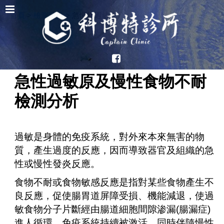
首頁
>
檢測項目
>
急慢性過敏原
急性過敏原及慢性食物不耐
檢測分析
過敏是身體的免疫系統，對外來本來無害的物
質，產生過度的反應，因而導致器官及組織的急
性或慢性發炎反應。
食物不耐或食物敏感反應是指對某些食物產生不
良反應，促使腸胃道屏障受損、機能減退，使過
敏食物分子片斷經由腸道細胞間隙渗漏(腸漏症)
進人循環，免疫系統持續被激活，同時伴隨慢性