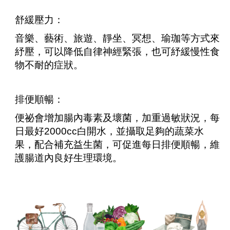
舒緩壓力：
音樂、藝術、旅遊、靜坐、冥想、瑜珈等方式來
紓壓，可以降低自律神經緊張，也可紓緩慢性食
物不耐的症狀。
排便順暢：
便祕會增加腸內毒素及壞菌，加重過敏狀況，每
日最好2000cc白開水，並攝取足夠的蔬菜水
果，配合補充益生菌，可促進每日排便順暢，維
護腸道內良好生理環境。