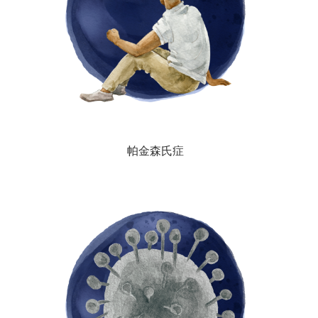
帕金森氏症