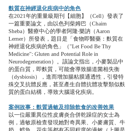
麩質在神經退化疾病中的角色
在2021年的重量級期刊【細胞】（Cell）發表了
一篇重要論文，由以色列柴姆巴（Chaim
Sheba）醫療中心的學者阿隆‧樂訥（Aaron
Lerner）所發表，題目是「食物即醫藥：麩質在
神經退化疾病的角色」（"Let Food Be Thy
Medicine": Gluten and Potential Role in
Neurodegeneration）。該論文指出，小麥製品中
的蛋白質，即麩質，可能會導致腸道菌相失衡
（dysbiosis），進而增加腸粘膜通透性，引發特
殊交叉抗體反應，甚至產生自體抗體攻擊類似麩
質的蛋白結構，導致大腦退化疾病。
案例故事：麩質過敏及排除飲食的改善效果
以一位嚴重異位性皮膚炎合併乾躁症的女士為
例，過敏原檢查發現她對奇異果、小麥膚質、牛
奶、鱈魚、花生等都有不同程度的過敏（上圖是