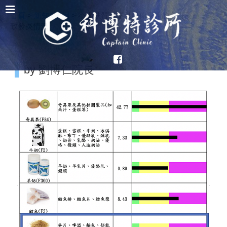
首頁
>
新知&案例
>
小麥麩質可能引發你身體的免疫反應，導
致發炎情況
by 劉博仁院長